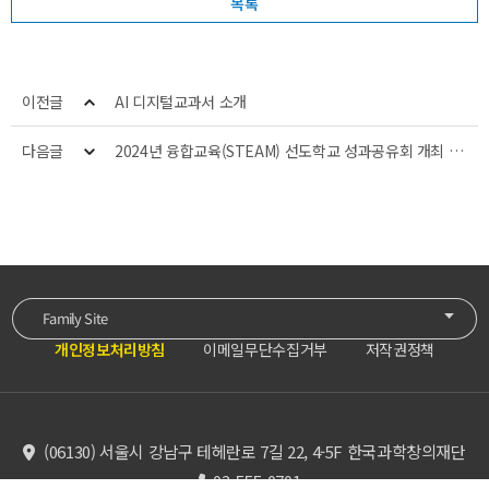
목록
이전글
AI 디지털교과서 소개
다음글
2024년 융합교육(STEAM) 선도학교 성과공유회 개최 안내
Family Site
개인정보처리방침
이메일무단수집거부
저작권정책
(06130) 서울시 강남구 테헤란로 7길 22, 4-5F 한국과학창의재단
02-555-0701