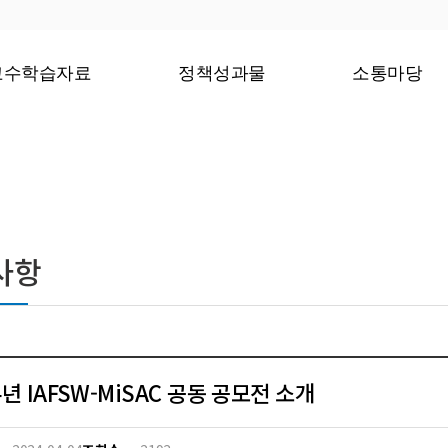
주메뉴 바로가기
본문 바로가기
하단 바로가기
교수학습자료
정책성과물
소통마당
사항
4년 IAFSW-MiSAC 공동 공모전 소개