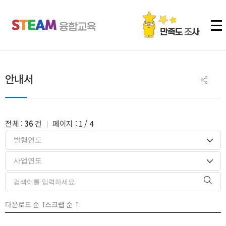
주메뉴 바로가기
본문 바로가기
하단 바로가기
안내서
전체 :
36
건
페이지 :
1
/
4
다운로드 순
스크랩 순