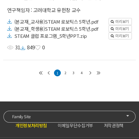
연구책임자 : 고려대학교 유헌창 교수
(본교재_교사용)STEAM 로보틱스 5학년.pdf
미리보기
(본교재_학생용)STEAM 로보틱스 5학년.pdf
미리보기
STEAM 클럽 프로그램_5학년PPT.zip
미리보기
31
849
0
2
3
4
1
Family Site
개인정보처리방침
이메일무단수집거부
저작권정책